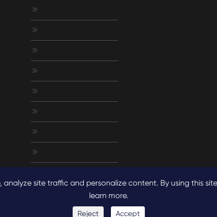








nalyze site traffic and personalize content. By using this site
learn more.
Reject
Accept