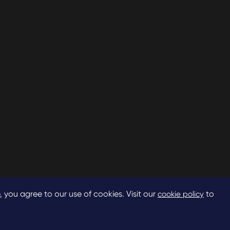
, you agree to our use of cookies. Visit our
to
cookie policy
시테 맵
개인 정보 보호 정책