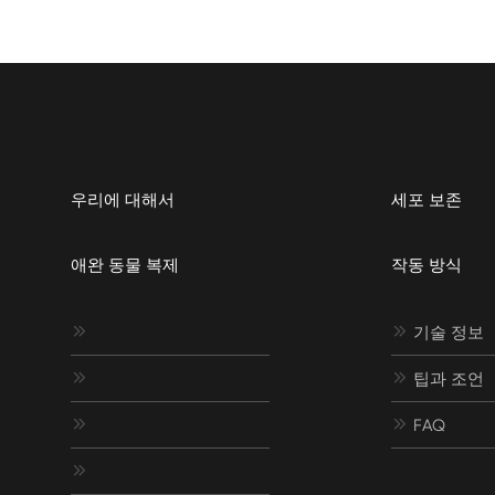
우리에 대해서
세포 보존
애완 동물 복제
작동 방식


기술 정보


팁과 조언


FAQ
