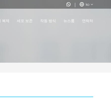


ko
물 복제
세포 보존
작동 방식
뉴스룸
연락처